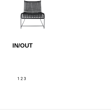
IN/OUT
1
2
3