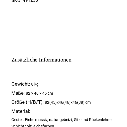
SKU:
491238
Zusätzliche Informationen
Gewicht
8 kg
Maße
82 × 46 × 46 cm
Größe (H/B/T)
82(45)x46(46)x46(38) cm
Material
Gestell: Eiche massiv, natur gebeizt; Sitz und Rückenlehne:
Schichtholz, eichefarben