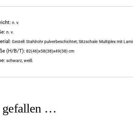
icht
n. v.
ße
n. v.
erial
Gestell: Stahlrohr pulverbeschichtet; Sitzschale: Multiplex mit Lam
ße (H/B/T)
82(46)x58(38)x49(38) cm
be
schwarz, weiß
h gefallen …