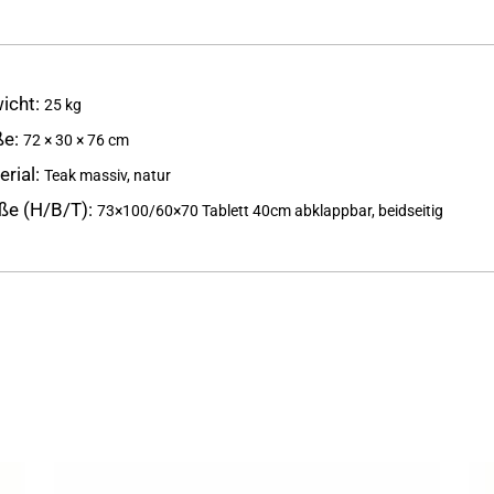
icht
25 kg
ße
72 × 30 × 76 cm
erial
Teak massiv, natur
ße (H/B/T)
73×100/60×70
Tablett 40cm abklappbar, beidseitig