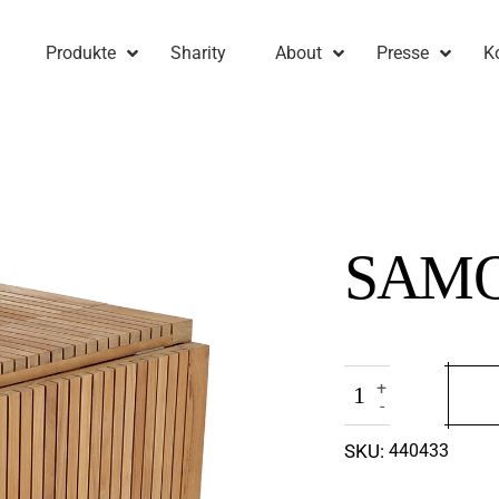
Produkte
Sharity
About
Presse
K
SAM
+
-
SKU:
440433