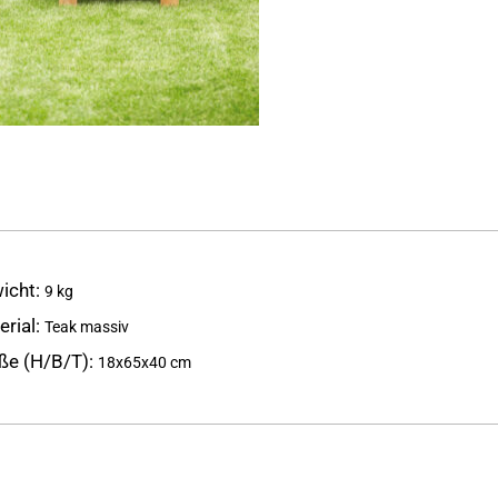
icht
9 kg
erial
Teak massiv
ße (H/B/T)
18x65x40 cm