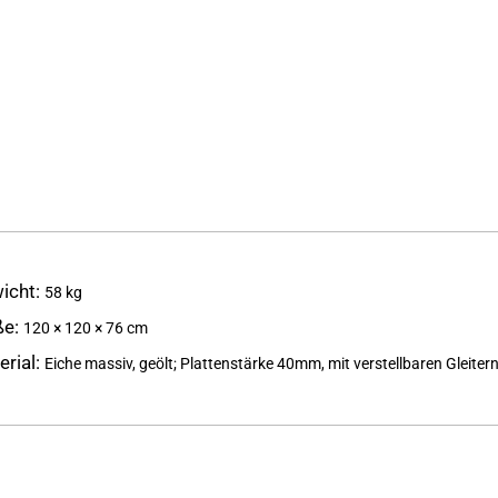
icht
58 kg
ße
120 × 120 × 76 cm
erial
Eiche massiv, geölt; Plattenstärke 40mm, mit verstellbaren Gleiter