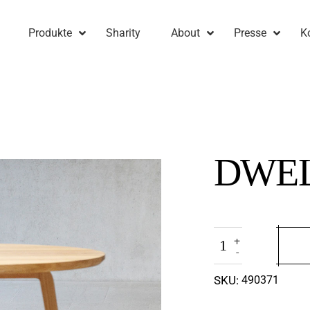
Produkte
Sharity
About
Presse
K
DWE
+
-
SKU:
490371