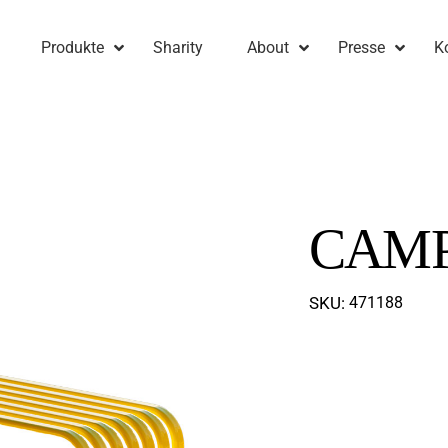
Produkte
Sharity
About
Presse
K
CAM
SKU:
471188