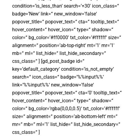
condition=’is_less_than‘ search=’+30′ icon_class=“
badge=’New‘ link=“ new_window=’false‘
popover_title=“ popover_text=“ cta=“ tooltip_text=“
hover_content=“ hover_icon=“ type=“ shadow=“
color=“ bg_color=’#ff0000′ txt_color=’#ffffff‘ size=“
alignment=“ position=’ab-top-right‘ mt=’1′ mr=’1′
mb=“ ml=“ list_hide=“ list_hide_secondary=“
css_class=“ ] [gd_post_badge id=“
key=’default_category‘ condition=’is_not_empty‘
search=“ icon_class=“ badge=’%%input%%‘
link=’%%input%%‘ new_window=’false‘
popover_title=“ popover_text=“ cta=’0′ tooltip_text=“
hover_content=“ hover_icon=“ type=“ shadow=“
color=“ bg_color=’rgba(0,0,0,0.5)‘ txt_color=’#ffffff‘
size=“ alignment=“ position=’ab-bottom-left‘ mt=“
mr=“ mb=“ ml=’1′ list_hide=“ list_hide_secondary=“
css_class=“ ]