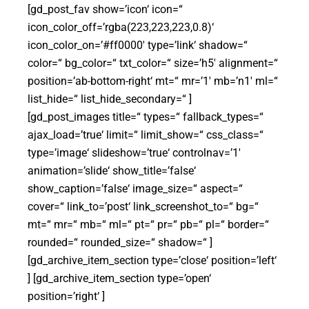
[gd_post_fav show=’icon‘ icon=“
icon_color_off=’rgba(223,223,223,0.8)‘
icon_color_on=’#ff0000′ type=’link‘ shadow=“
color=“ bg_color=“ txt_color=“ size=’h5′ alignment=“
position=’ab-bottom-right‘ mt=“ mr=’1′ mb=’n1′ ml=“
list_hide=“ list_hide_secondary=“ ]
[gd_post_images title=“ types=“ fallback_types=“
ajax_load=’true‘ limit=“ limit_show=“ css_class=“
type=’image‘ slideshow=’true‘ controlnav=’1′
animation=’slide‘ show_title=’false‘
show_caption=’false‘ image_size=“ aspect=“
cover=“ link_to=’post‘ link_screenshot_to=“ bg=“
mt=“ mr=“ mb=“ ml=“ pt=“ pr=“ pb=“ pl=“ border=“
rounded=“ rounded_size=“ shadow=“ ]
[gd_archive_item_section type=’close‘ position=’left‘
] [gd_archive_item_section type=’open‘
position=’right‘ ]