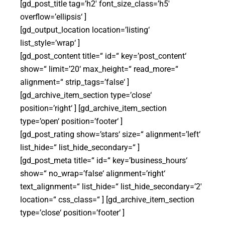
[gd_post_title tag=’h2′ font_size_class=’h5′
overflow=’ellipsis‘ ]
[gd_output_location location=’listing‘
list_style=’wrap‘ ]
[gd_post_content title=“ id=“ key=’post_content‘
show=“ limit=’20‘ max_height=“ read_more=“
alignment=“ strip_tags=’false‘ ]
[gd_archive_item_section type=’close‘
position=’right‘ ] [gd_archive_item_section
type=’open‘ position=’footer‘ ]
[gd_post_rating show=’stars‘ size=“ alignment=’left‘
list_hide=“ list_hide_secondary=“ ]
[gd_post_meta title=“ id=“ key=’business_hours‘
show=“ no_wrap=’false‘ alignment=’right‘
text_alignment=“ list_hide=“ list_hide_secondary=’2′
location=“ css_class=“ ] [gd_archive_item_section
type=’close‘ position=’footer‘ ]