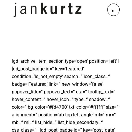
[gd_archive_item_section type=’open‘ position=’left‘ ]
[gd_post_badge id=“ key=’featured‘
condition=’is_not_empty‘ search=“ icon_class=“
badge=’Featured‘ link=“ new_window=’false‘
popover_title=“ popover_text=“ cta=“ tooltip_text=“
hover_content=“ hover_icon=“ type=“ shadow=“
color=“ bg_color=’#fd4700′ txt_color=’#ffffff‘ size=“
alignment=“ position=’ab-top-left-angle‘ mt=“ mr=“
mb=“ ml=“ list_hide=“ list_hide_secondary=“
css_class=“ ] [gd_post_badge id=“ key=’post_date‘